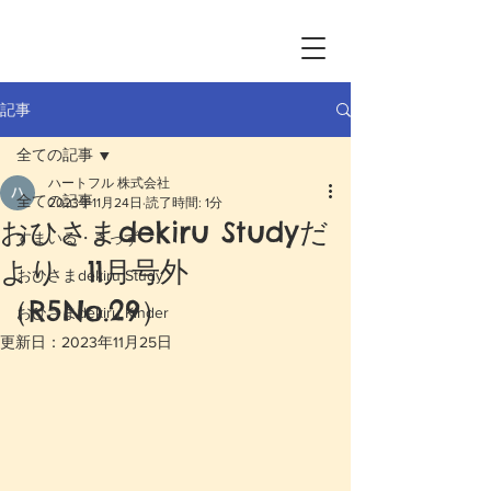
記事
全ての記事
ハートフル 株式会社
全ての記事
2023年11月24日
読了時間: 1分
おひさまdekiru Studyだ
すまいる・きっず
より 11月号外
おひさまdekiru Study
（R5No.29）
おひさまdekiru Kinder
更新日：
2023年11月25日