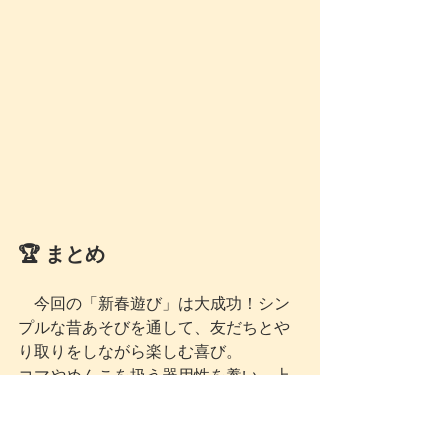
🏆 まとめ
　今回の「新春遊び」は大成功！シン
プルな昔あそびを通して、友だちとや
り取りをしながら楽しむ喜び。
コマやめんこを扱う器用性を養い、上
手くいったときの達成感を味わうこと
ができました。
子どもたちの笑顔と活気に満ちた一日