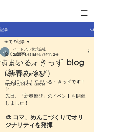
記事
全ての記事
ハートフル 株式会社
全ての記事
2025年1月31日
読了時間: 2分
すまいる・きっず blog
すまいる・きっず
（新春あそび）
おひさまdekiru Study
こんにちは！すまいる・きっずです！
おひさまdekiru Kinder
✨
先日、「新春遊び」のイベントを開催
しました！
🎨 コマ、めんこづくりでオリ
ジナリティを発揮