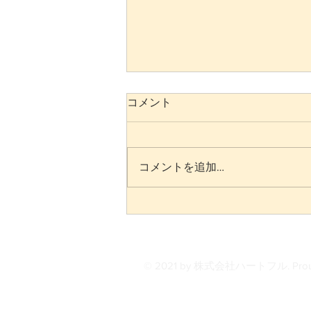
コメント
コメントを追加…
すまいる・きっず blog【か
き氷パーティー】🍧
© 2021 by 株式会社ハートフル. Proudly