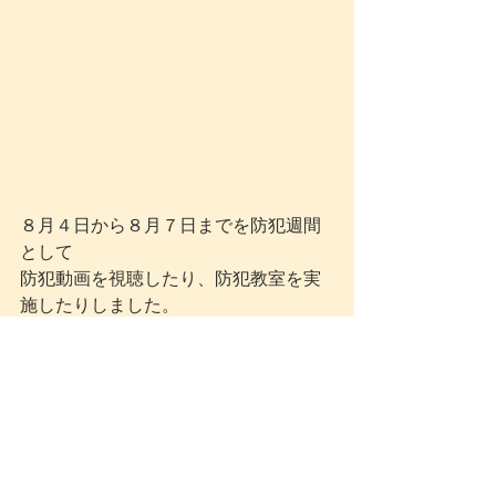
８月４日から８月７日までを防犯週間
として
防犯動画を視聴したり、防犯教室を実
施したりしました。
防犯教室では防犯の合言葉
「いかのおすし」
　・（ついて）
いか
ない
　・（くるまに）
の
らない
　・
お
おきな声でさけぶ
　・
す
ぐにげる