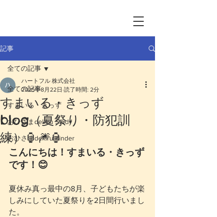
記事
全ての記事
ハートフル 株式会社
全ての記事
2025年8月22日
読了時間: 2分
すまいる・きっず
すまいる・きっず
blog（夏祭り・防犯訓
おひさまdekiru Study
練）🏮🎆🏮
おひさまdekiru Kinder
こんにちは！すまいる・きっず
です！😊
夏休み真っ最中の8月、子どもたちが楽
しみにしていた夏祭りを2日間行いまし
た。