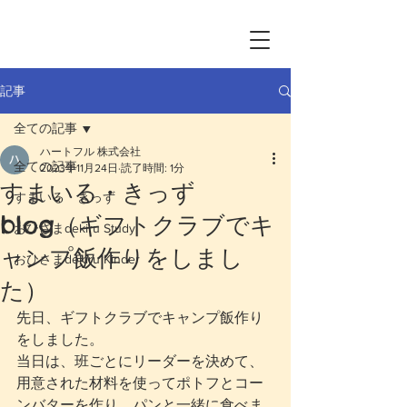
記事
全ての記事
ハートフル 株式会社
全ての記事
2023年11月24日
読了時間: 1分
すまいる・きっず
すまいる・きっず
blog（ギフトクラブでキ
おひさまdekiru Study
ャンプ飯作りをしまし
おひさまdekiru Kinder
た）
先日、ギフトクラブでキャンプ飯作り
をしました。
当日は、班ごとにリーダーを決めて、
用意された材料を使ってポトフとコー
ンバターを作り、パンと一緒に食べま