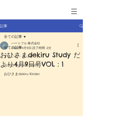
記事
全ての記事
ハートフル 株式会社
全ての記事
2022年4月9日
読了時間: 2分
おひさまdekiru Study だ
すまいる・きっず
より4月9日号VOL：1
おひさまdekiru Study
おひさまdekiru Kinder