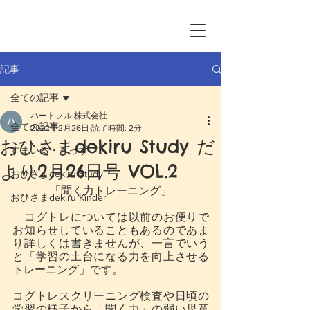
記事
全ての記事
ハートフル 株式会社
全ての記事
2022年2月26日
読了時間: 2分
おひさまdekiru Study だ
すまいる・きっず
より2月26日号 VOL.2
おひさまdekiru Study
「聞く力トレーニング」
おひさまdekiru Kinder
　コグトレについては以前のお便りで
お知らせしていることもあるのであま
り詳しくは書きませんが、一言でいう
と「学習の土台になる力を向上させる
トレーニング」です。
コグトレスクリーニング検査や日頃の
学習の様子から「聞く力」の弱い児童