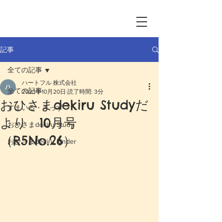
記事
全ての記事
ハートフル 株式会社
全ての記事
2023年10月20日
読了時間: 3分
おひさまdekiru Studyだ
すまいる・きっず
より 10月号
おひさまdekiru Study
（R5No.26）
おひさまdekiru Kinder